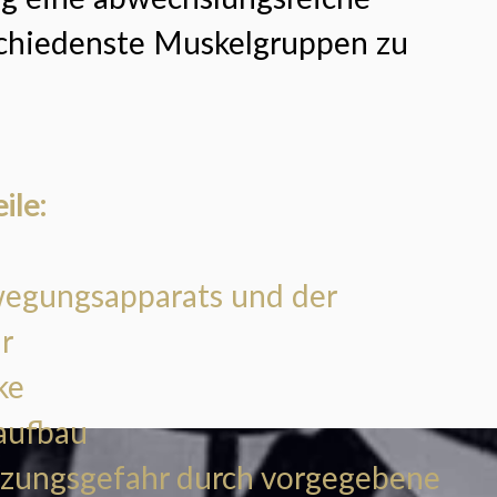
schiedenste Muskelgruppen zu
ile:
wegungsapparats und der
r
ke
aufbau
tzungsgefahr durch vorgegebene