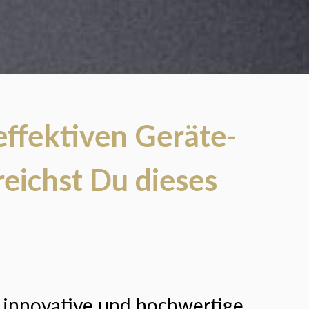
effektiven Geräte-
reichst Du dieses
r innovative und hochwertige