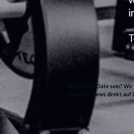
w
i
T
Immer UptoDate sein? Wir s
neuesten News direkt auf 