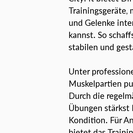
Trainingsgeräte,
und Gelenke inten
kannst. So schaff
stabilen und ges
Unter profession
Muskelpartien pu
Durch die regelm
Übungen stärkst
Kondition. Für A
bietet das Train