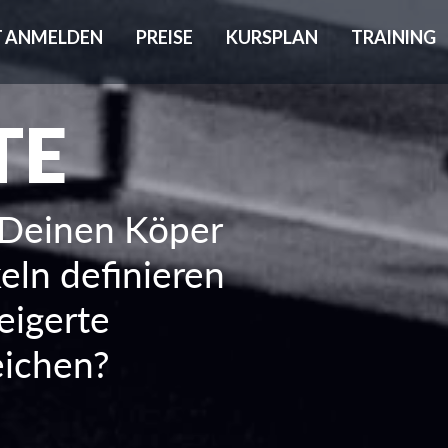
T ANMELDEN
PREISE
KURSPLAN
TRAINING
TE
Deinen Köper
eln definieren
eigerte
eichen?