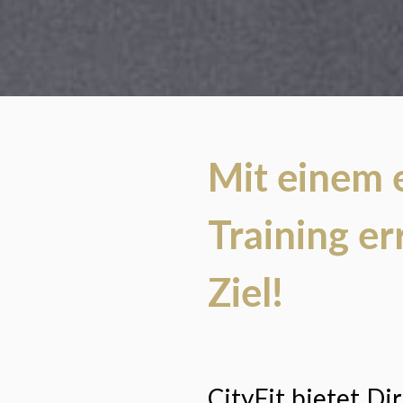
Mit einem 
Training er
Ziel!
CityFit bietet Di