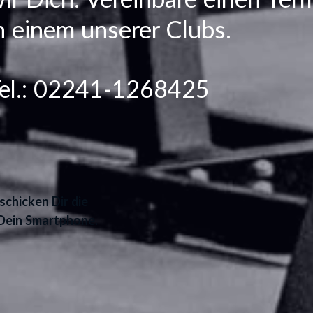
ir Dich. Vereinbare einen Ter
n einem unserer Clubs.
el.:
02241-1268425
chicken Dir die
Dein Smartphone.