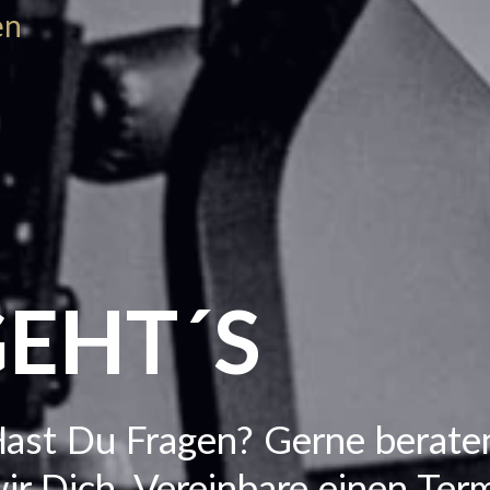
en
GEHT´S
ast Du Fragen? Gerne berate