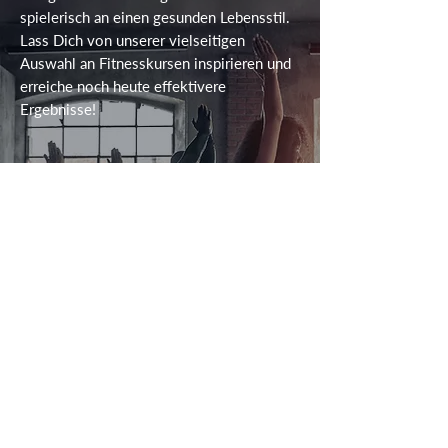
spielerisch an einen gesunden Lebensstil.
Lass Dich von unserer vielseitigen
Auswahl an Fitnesskursen inspirieren und
erreiche noch heute effektivere
Ergebnisse!
FÜR ALLE