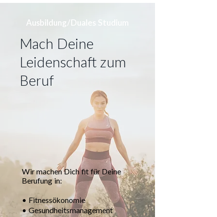
Ausbildung/Duales Studium
Mach Deine
Leidenschaft zum
Beruf
Wir machen Dich fit für Deine
Berufung in:
• Fitnessökonomie
• Gesundheitsmanagement